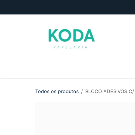
Pular para o conteúdo
Início
Loja
Entre em contato
Todos os produtos
BLOCO ADESIVOS C/ 