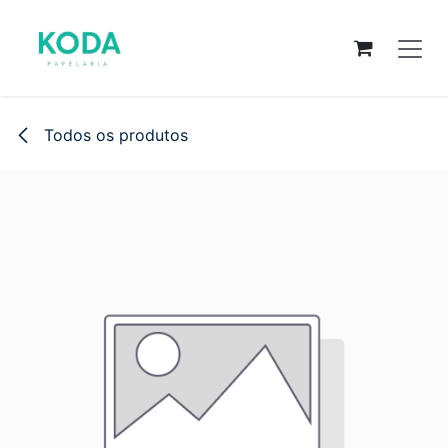
Pular para o conteúdo
Todos os produtos