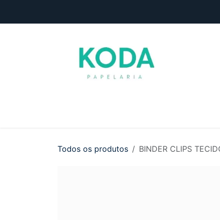
Pular para o conteúdo
Início
Loja
Entre em contato
Todos os produtos
BINDER CLIPS TECID