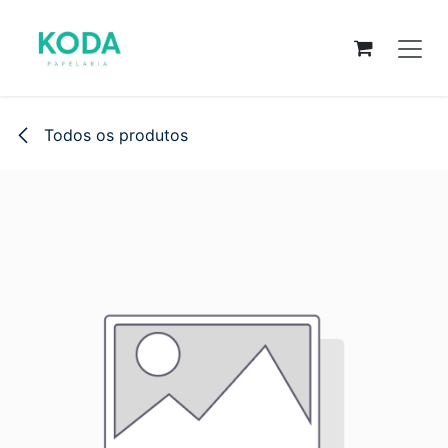
Pular para o conteúdo
Todos os produtos