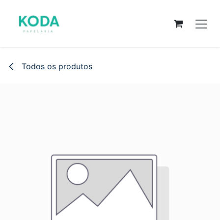
Pular para o conteúdo
Todos os produtos