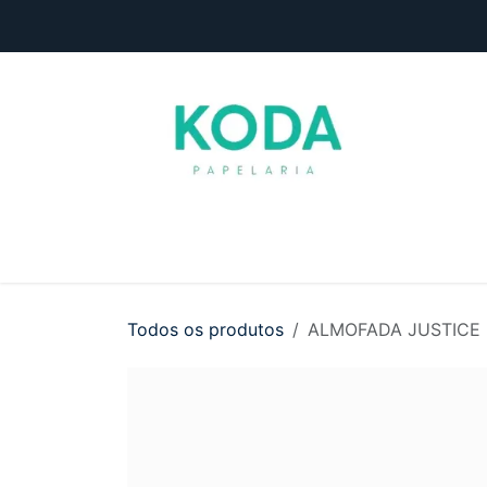
Pular para o conteúdo
Início
Loja
Entre em contato
Todos os produtos
ALMOFADA JUSTICE