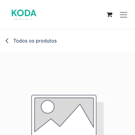
Pular para o conteúdo
Todos os produtos