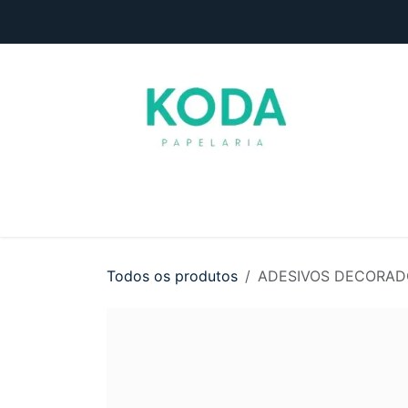
Pular para o conteúdo
Início
Loja
Entre em contato
Todos os produtos
ADESIVOS DECORAD