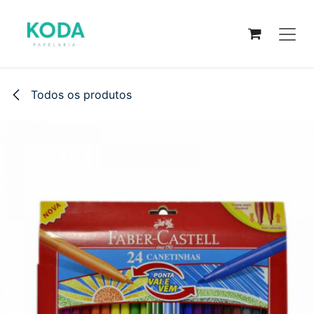
Pular para o conteúdo
Todos os produtos