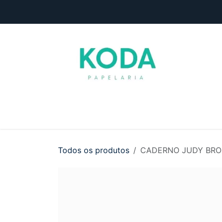
Pular para o conteúdo
Início
Loja
Entre em contato
Todos os produtos
CADERNO JUDY BROC