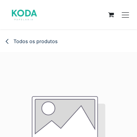
Pular para o conteúdo
Todos os produtos