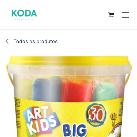
Pular para o conteúdo
Todos os produtos